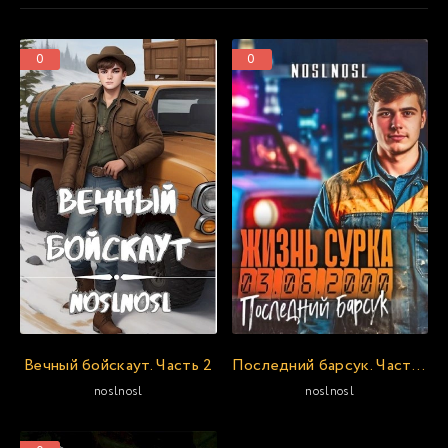
0
0
Вечный бойскаут. Часть 2
Последний барсук. Часть 2
noslnosl
noslnosl