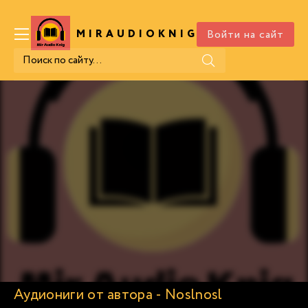
Войти на сайт
MIRAUDIOKNIG
.COM
Аудиониги от автора - Noslnosl