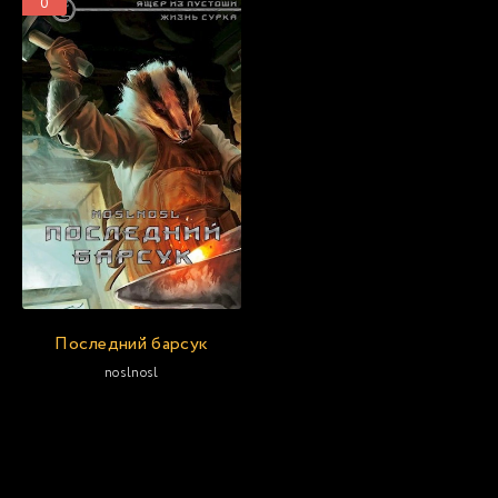
0
Последний барсук
noslnosl