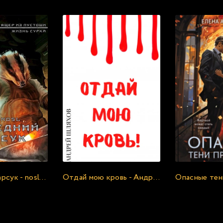
Последний барсук - noslnosl
Отдай мою кровь - Андрей Шляхов