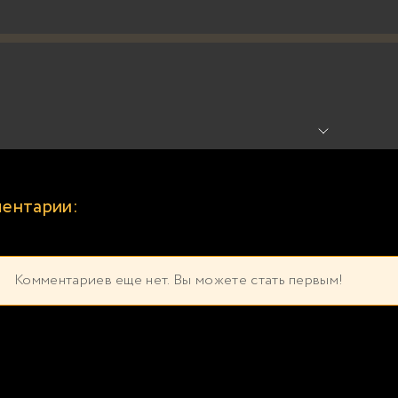
ентарии:
Комментариев еще нет. Вы можете стать первым!
екомендуем прослушать бесплатно прямо сейча