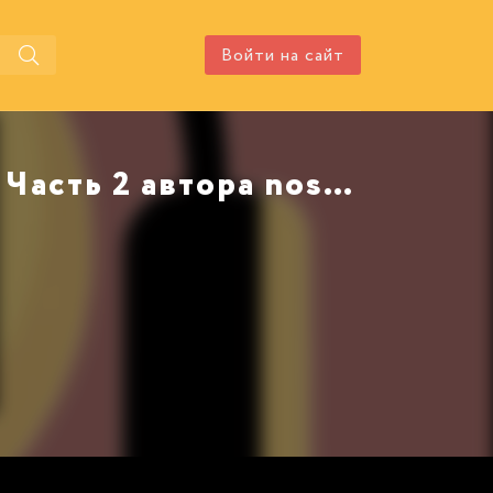
Войти на сайт
Аудиокнига Последний барсук. Часть 2 автора noslnosl