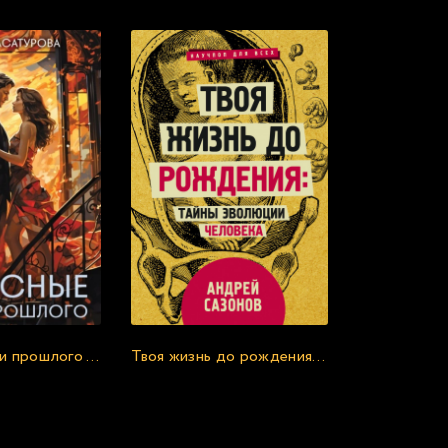
Опасные тени прошлого - Елена Асатурова
Твоя жизнь до рождения: тайны эволюции человека - Андрей Сазонов