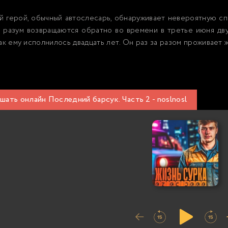
й герой, обычный автослесарь, обнаруживает невероятную спо
 разум возвращаются обратно во времени в третье июня дву
как ему исполнилось двадцать лет. Он раз за разом проживает 
шать онлайн Последний барсук. Часть 2 - noslnosl