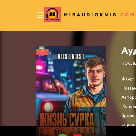
MIRAUDIOKNIG
.COM
0
ПОСЛЕ
Жанр:
Назван
Автор
Испол
Время:
Серия: