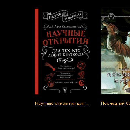
13
14
15
16
17
18
19
20
21
22
23
Научные открытия для тех, кто любит краткость - Алла Казанцева