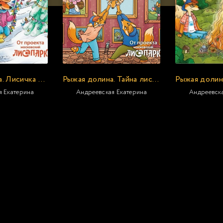
Рыжая Долина. Лисичка Сказка и король Флопсии
Рыжая долина. Тайна лисьего поместья
я Екатерина
Андреевская Екатерина
Андреевска