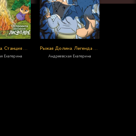
Рыжая долина. Станция Лисавецкая
Рыжая Долина. Легенда о страшной Морене
я Екатерина
Андреевская Екатерина