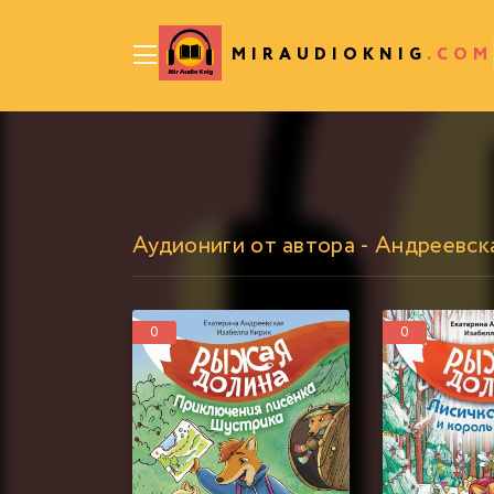
MIRAUDIOKNIG
.COM
Аудиониги от автора - Андреевск
0
0