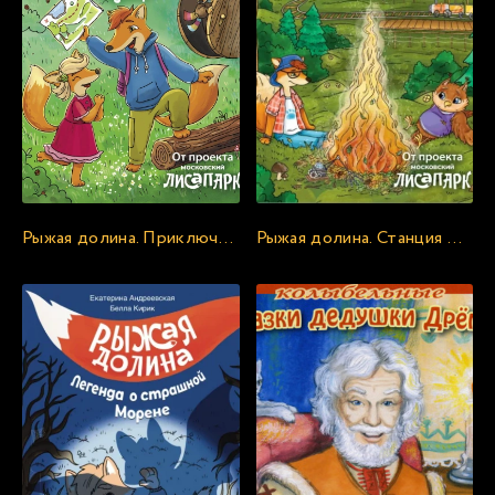
Рыжая долина. Приключения лисёнка Шустрика - Екатерина Андреевская, Изабелла Кирик, Неизвестен
Рыжая долина. Станция Лисавецкая - Екатерина Андреевская, Изабелла Кирик, Неизвестен