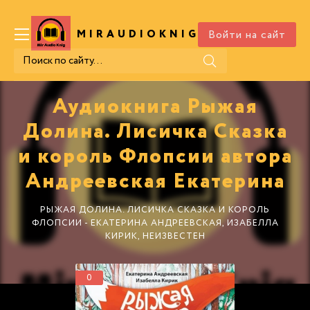
Войти на сайт
MIRAUDIOKNIG
.COM
Аудиокнига Рыжая
Долина. Лисичка Сказка
и король Флопсии автора
Андреевская Екатерина
РЫЖАЯ ДОЛИНА. ЛИСИЧКА СКАЗКА И КОРОЛЬ
ФЛОПСИИ - ЕКАТЕРИНА АНДРЕЕВСКАЯ, ИЗАБЕЛЛА
КИРИК, НЕИЗВЕСТЕН
0