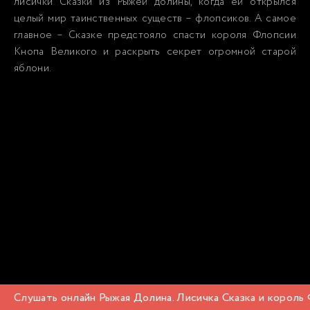
лисички Сказки из Рыжей долины, когда ей открылся
целый мир таинственных существ – флопсиков. А самое
главное – Сказке предстояло спасти короля Флопсии
Кнопа Великого и раскрыть секрет огромной старой
яблони.
Слушать онлайн Рыжая Долина. Лисичка Сказка и король 