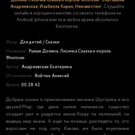
Долина. Лисичка Сказка и король Флопсии - Екатерина
Андреевская, Изабелла Кирик, Неизвестен
!. Слушайте
онлайн в хорошем качестве, со своего телефона на
Android, iphone или пк в любое время абсолютно
бесплатно.
Жанр:
Для детей
/
Сказки
Название:
Рыжая Долина. Лисичка Сказка и король
Флопсии
Автор:
Андреевская Екатерина
Исполнение:
Войтюк Алексей
Время:
00:28:42
Добрые сказки о приключениях лисенка Шустрика и его
друзей.Мир, где даже самое маленькое существо
создает уют и радуется жизни.Когда ты маленький, ты
видишь мир иначе. А ещё ты можешь разглядеть то, что
взрослым не под силу. Каково же было изумление