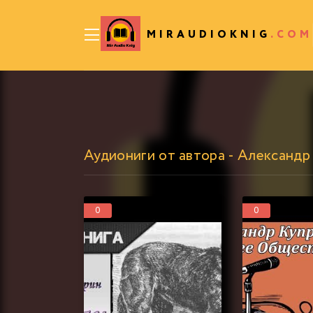
MIRAUDIOKNIG
.COM
Аудиониги от автора - Александр
0
0