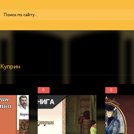
 Куприн
0
0