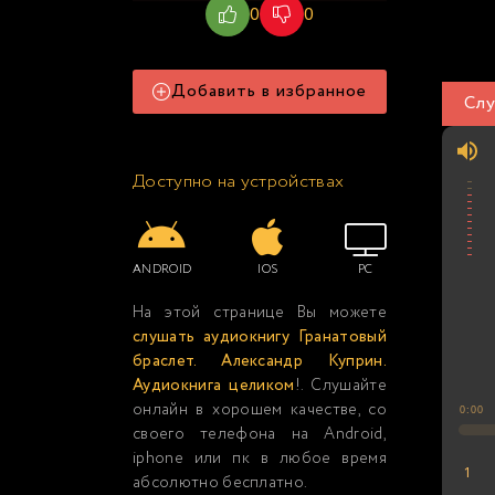
0
0
Добавить в избранное
Слу
Доступно на устройствах
ANDROID
IOS
PC
На этой странице Вы можете
слушать аудиокнигу Гранатовый
браслет. Александр Куприн.
Аудиокнига целиком
!. Слушайте
онлайн в хорошем качестве, со
0:00
своего телефона на Android,
iphone или пк в любое время
1
абсолютно бесплатно.