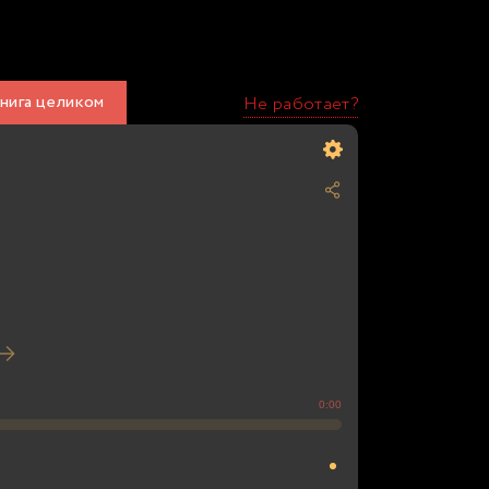
нига целиком
Не работает?
0:00