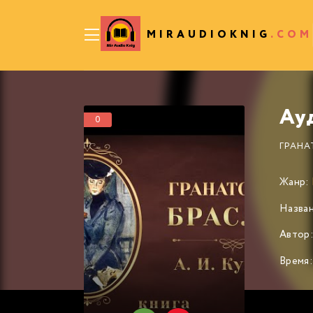
MIRAUDIOKNIG
.COM
Ау
0
ГРАНА
Жанр:
Назван
Автор
Время: