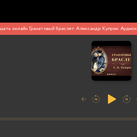
шать онлайн Гранатовый браслет. Александр Куприн. Аудиок