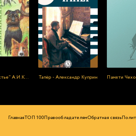
"Собачье счастье" А.И.Куприн. Аудиокнига
Тапёр - Александр Куприн
Главная
ТОП 100
Правообладателям
Обратная связь
Полит