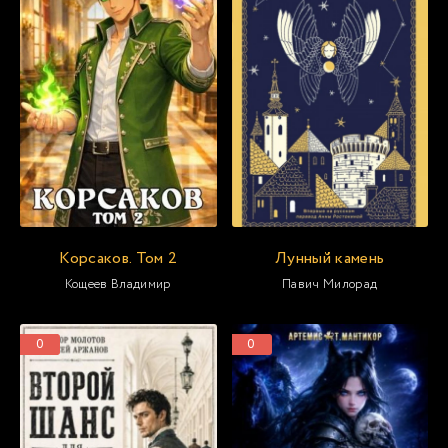
Корсаков. Том 2
Лунный камень
Кощеев Владимир
Павич Милорад
0
0