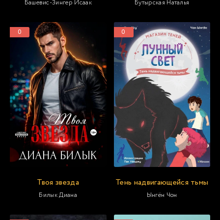
Башевис-Зингер Исаак
Бутырская Наталья
0
0
Твоя звезда
Тень надвигающейся тьмы
Билык Диана
Ынгён Чон