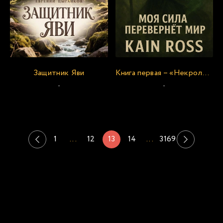
Защитник Яви
Книга первая – «Некролорд
-
-
1
...
12
13
14
...
3169