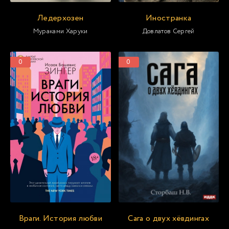
Ледерхозен
Иностранка
Мураками Харуки
Довлатов Сергей
0
0
Враги. История любви
Сага о двух хёвдингах