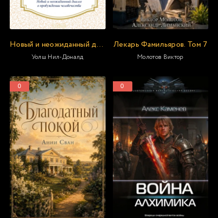
Новый и неожиданный диалог о пробуждении человечества
Лекарь Фамильяров. Том 7
Уолш Нил-Доналд
Молотов Виктор
0
0