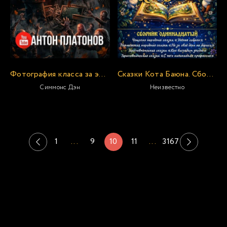
Фотография класса за этот год
Сказки Кота Баюна. Сборник одиннадцатый
Симмонс Дэн
Неизвестно
1
...
9
10
11
...
3167