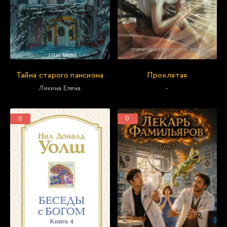
Тайна старого пансиона
Проклятая
Ликина Елена
-
0
0