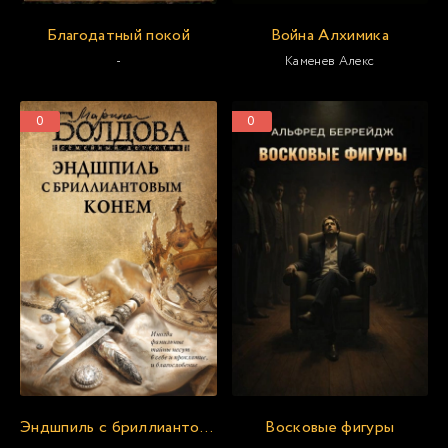
Благодатный покой
Война Алхимика
-
Каменев Алекс
0
0
Эндшпиль с бриллиантовым конем
Восковые фигуры