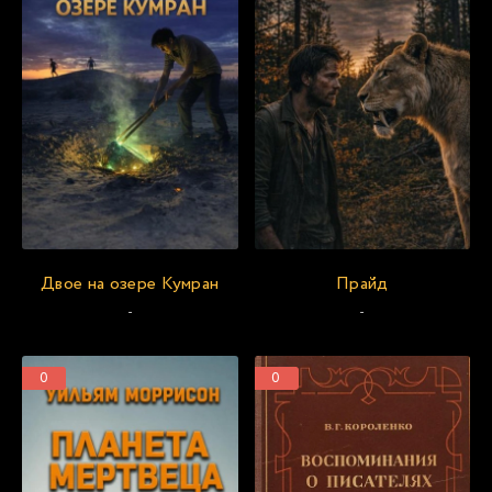
Двое на озере Кумран
Прайд
-
-
0
0