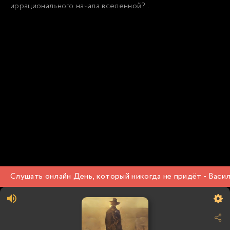
иррационального начала вселенной?..
Слушать онлайн День, который никогда не придёт - Васи