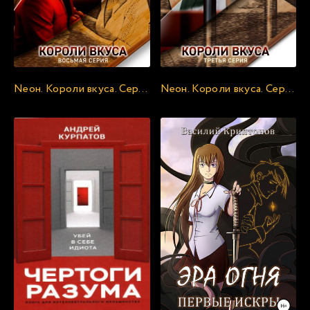
22
23
24
25
Neон. Короли вкуса. Серия 8 - Василий Криптонов
Neон. Короли вкуса. Серия 3 - Василий Криптонов
26
27
28
29
30
31
32
33
34
35