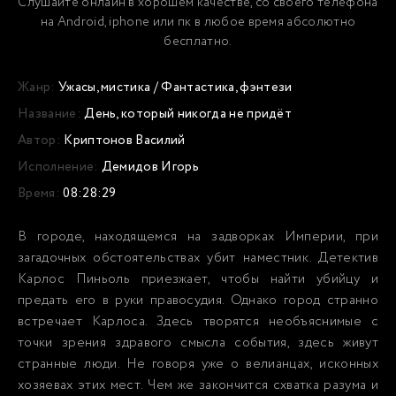
Слушайте онлайн в хорошем качестве, со своего телефона
на Android, iphone или пк в любое время абсолютно
бесплатно.
Жанр:
Ужасы, мистика
/
Фантастика, фэнтези
Название:
День, который никогда не придёт
Автор:
Криптонов Василий
Исполнение:
Демидов Игорь
Время:
08:28:29
В городе, находящемся на задворках Империи, при
загадочных обстоятельствах убит наместник. Детектив
Карлос Пиньоль приезжает, чтобы найти убийцу и
предать его в руки правосудия. Однако город странно
встречает Карлоса. Здесь творятся необъяснимые с
точки зрения здравого смысла события, здесь живут
странные люди. Не говоря уже о велианцах, исконных
хозяевах этих мест. Чем же закончится схватка разума и