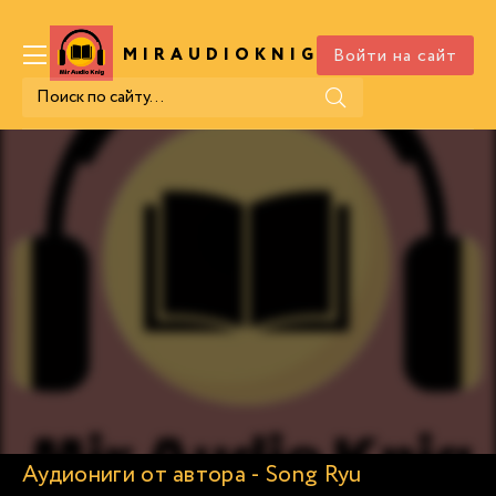
Войти на сайт
MIRAUDIOKNIG
.COM
Аудиониги от автора - Song Ryu