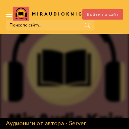
Войти на сайт
MIRAUDIOKNIG
.COM
Аудиониги от автора - Server