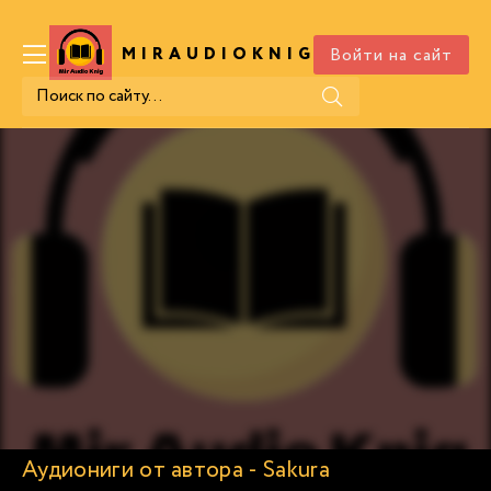
Войти на сайт
MIRAUDIOKNIG
.COM
Аудиониги от автора - Sakura