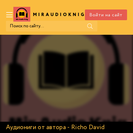
Войти на сайт
MIRAUDIOKNIG
.COM
Аудиониги от автора - Richo David