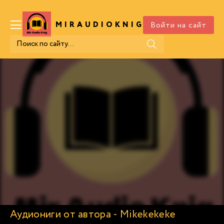
Войти на сайт
MIRAUDIOKNIG
.COM
Аудиониги от автора - Mikekekeke