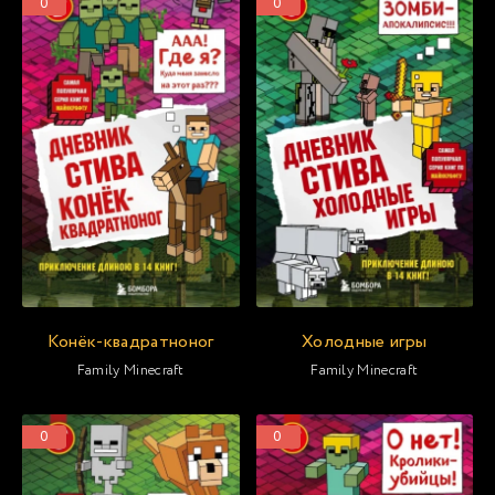
0
0
Конёк-квадратноног
Холодные игры
Family Minecraft
Family Minecraft
0
0