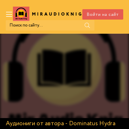
Войти на сайт
MIRAUDIOKNIG
.COM
Аудиониги от автора - Dominatus Hydra