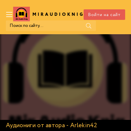
Войти на сайт
MIRAUDIOKNIG
.COM
Аудиониги от автора - Arlekin42