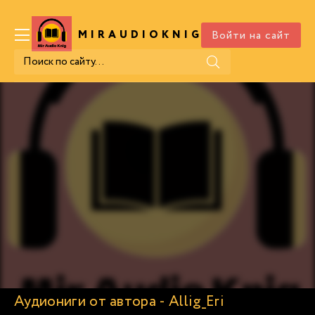
Войти на сайт
MIRAUDIOKNIG
.COM
Аудиониги от автора - Allig_Eri