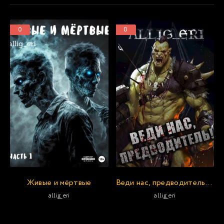
0
0
Живые и мёртвые
Веди нас, предводитель! (Skyrim)
allig_eri
allig_eri