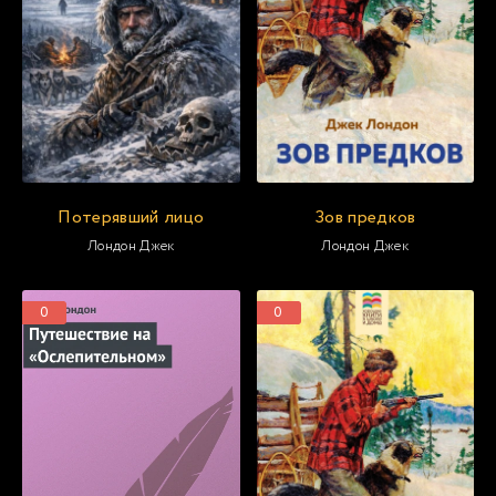
Потерявший лицо
Зов предков
Лондон Джек
Лондон Джек
0
0