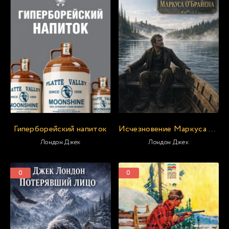
Гиперборейский напиток
Исчезновение Маркуса О'Брайена
Лондон Джек
Лондон Джек
0
0