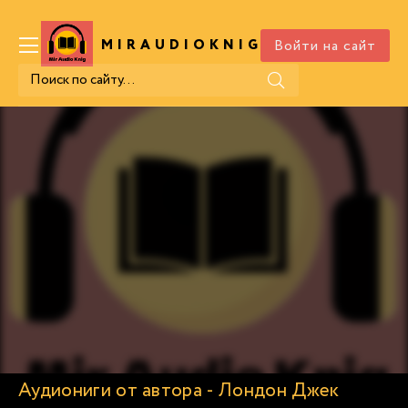
Войти на сайт
MIRAUDIOKNIG
.COM
Аудиониги от автора - Лондон Джек