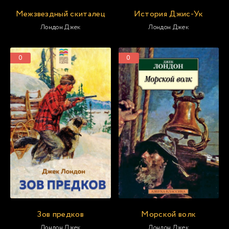
Межзвездный скиталец
История Джис-Ук
Лондон Джек
Лондон Джек
0
0
Зов предков
Морской волк
Лондон Джек
Лондон Джек