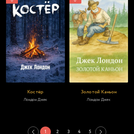
0
0
Костёр
Золотой Каньон
Лондон Джек
Лондон Джек
1
2
3
4
5