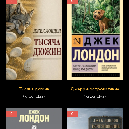
0
0
Тысяча дюжин
Джерри-островитянин
Лондон Джек
Лондон Джек
0
0