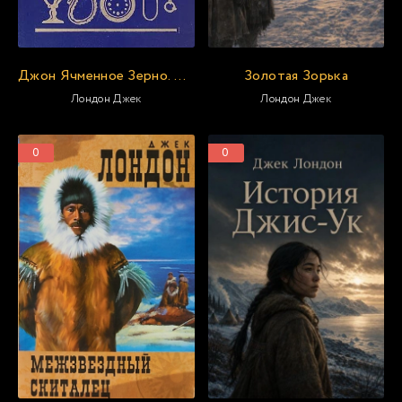
Джон Ячменное Зерно. Воспоминания алкоголика
Золотая Зорька
Лондон Джек
Лондон Джек
0
0