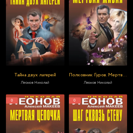
Тайна двух лагерей
Полковник Гуров. Мертвая живая. Клуб возмездия
Леонов Николай
Леонов Николай
0
0