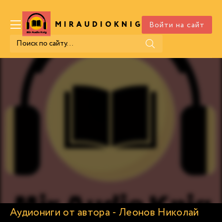
Войти на сайт
MIRAUDIOKNIG
.COM
Аудиониги от автора - Леонов Николай