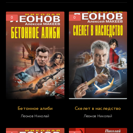
0
0
Бетонное алиби
Скелет в наследство
Леонов Николай
Леонов Николай