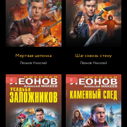
Мертвая цепочка
Шаг сквозь стену
Леонов Николай
Леонов Николай
0
0