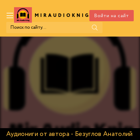
Войти на сайт
MIRAUDIOKNIG
.COM
Аудиониги от автора - Безуглов Анатолий