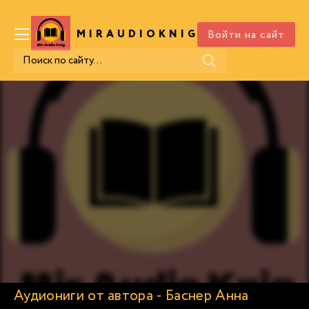
Войти на сайт
MIRAUDIOKNIG
.COM
Аудиониги от автора - Баснер Анна