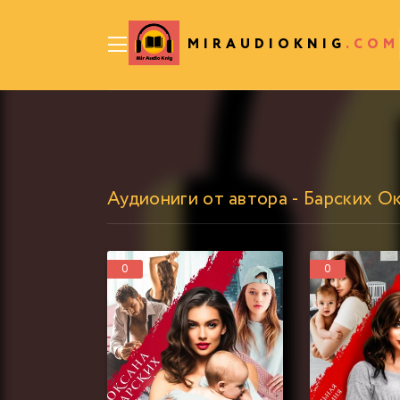
MIRAUDIOKNIG
.COM
Аудиониги от автора - Барских О
0
0