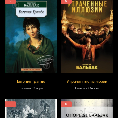
0
0
Евгения Гранде
Утраченные иллюзии
Бальзак Оноре
Бальзак Оноре
0
0