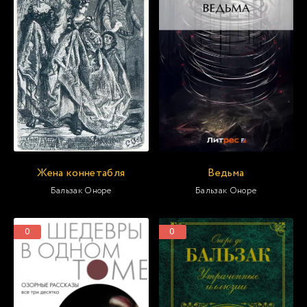
Жена коннетабля
Ведьма
Бальзак Оноре
Бальзак Оноре
0
0