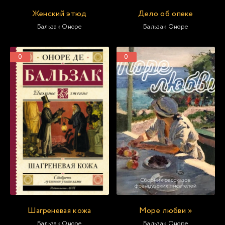
Женский этюд
Дело об опеке
Бальзак Оноре
Бальзак Оноре
0
0
Шагреневая кожа
Море любви »
Бальзак Оноре
Бальзак Оноре