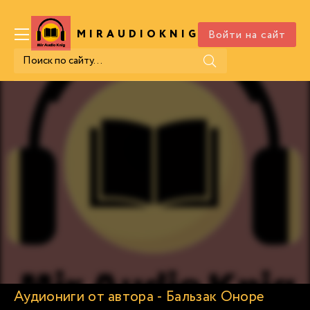
Войти на сайт
MIRAUDIOKNIG
.COM
Аудиониги от автора - Бальзак Оноре