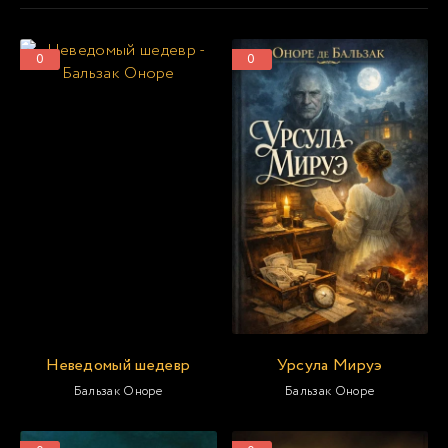
0
0
Неведомый шедевр
Урсула Мируэ
Бальзак Оноре
Бальзак Оноре