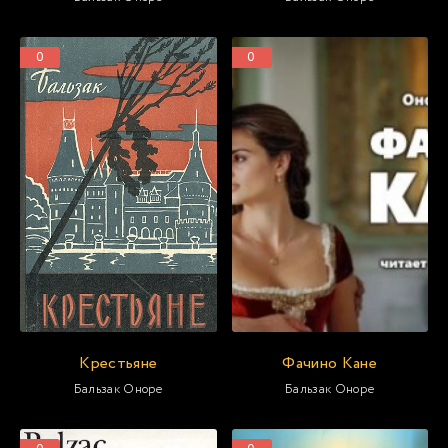
0
0
Крестьяне
Фачино Кане
Бальзак Оноре
Бальзак Оноре