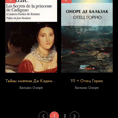
0
0
Тайны княгини Де Кадиньян
111 = Отец Горио
Бальзак Оноре
Бальзак Оноре
1
2