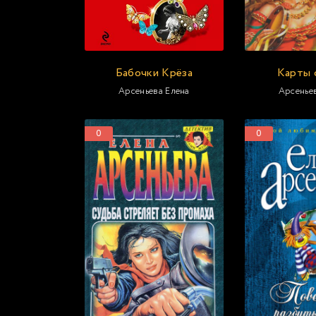
Бабочки Крёза
Карты 
Арсеньева Елена
Арсенье
0
0