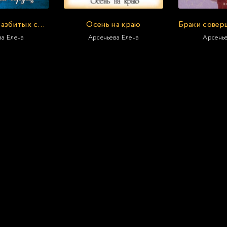
Повелитель разбитых сердец
Осень на краю
ва Елена
Арсеньева Елена
Арсенье