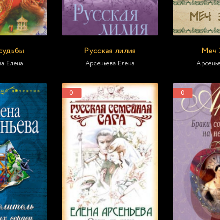
судьбы
Русская лилия
Меч 
ва Елена
Арсеньева Елена
Арсенье
0
0