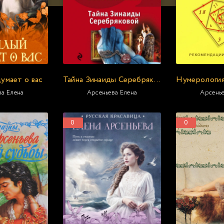
умает о вас
Тайна Зинаиды Серебряковой
ва Елена
Арсеньева Елена
Арсенье
0
0