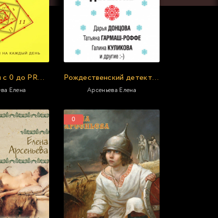
Нумерология с 0 до PRO. Прогностика
Рождественский детектив (Сборник)
ва Елена
Арсеньева Елена
0