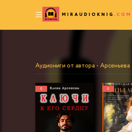
MIRAUDIOKNIG
.COM
Аудиониги от автора - Арсеньева
0
0