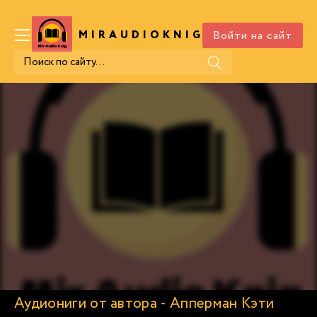
Войти на сайт
MIRAUDIOKNIG
.COM
Аудиониги от автора - Апперман Кэти