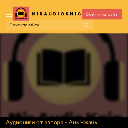
Войти на сайт
MIRAUDIOKNIG
.COM
Аудиониги от автора - Ань Чжань