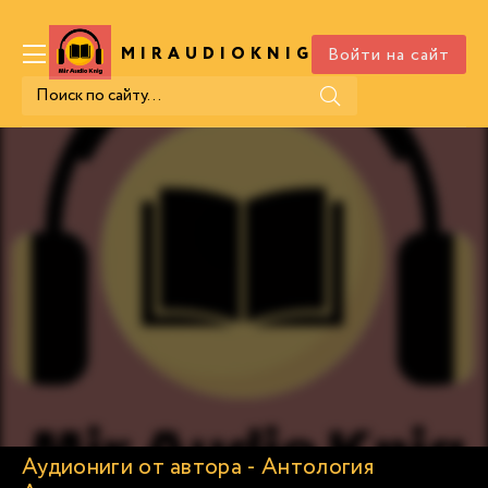
Войти на сайт
MIRAUDIOKNIG
.COM
Аудиониги от автора - Антология