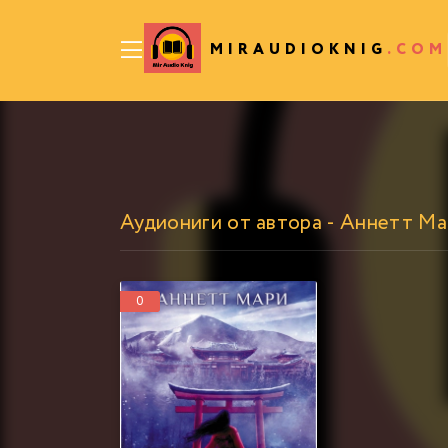
MIRAUDIOKNIG
.COM
Аудиониги от автора - Аннетт М
0