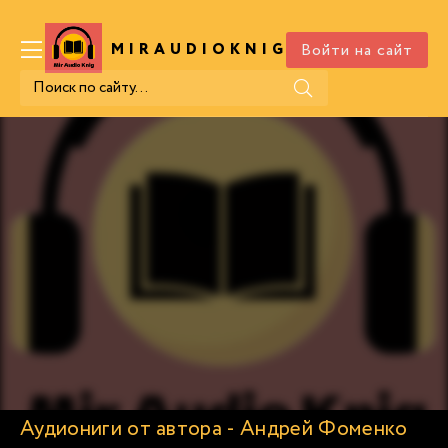
Войти на сайт
MIRAUDIOKNIG
.COM
Аудиониги от автора - Андрей Фоменко