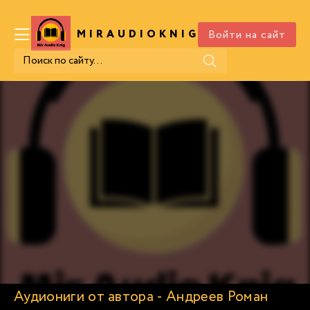
Войти на сайт
MIRAUDIOKNIG
.COM
Аудиониги от автора - Андреев Роман