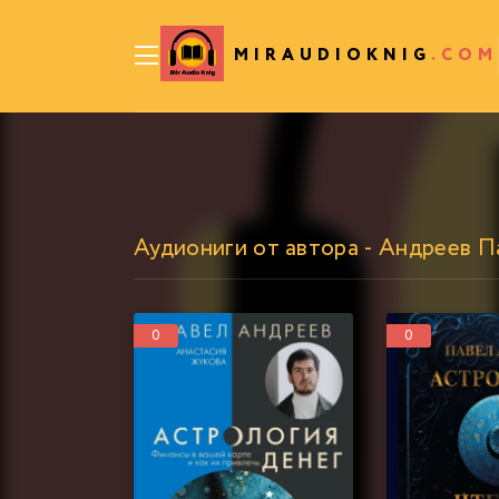
MIRAUDIOKNIG
.COM
Аудиониги от автора - Андреев П
0
0