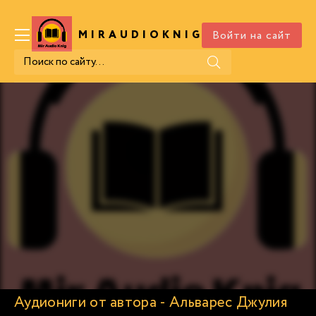
Войти на сайт
MIRAUDIOKNIG
.COM
Аудиониги от автора - Альварес Джулия