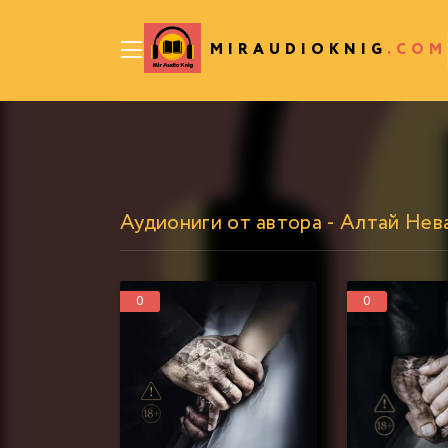
MIRAUDIOKNIG
.COM
Аудиониги от автора - Алтай Нев
0
0