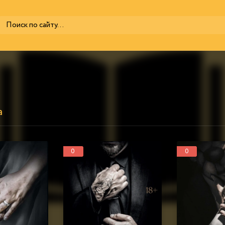
а
0
0