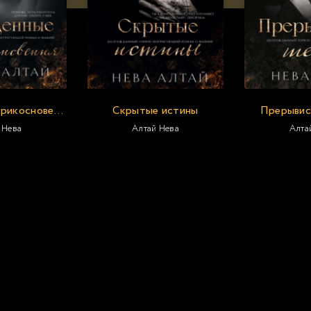
Украденные прикосновения
Скрытые истины
Прерывис
 Нева
Алтай Нева
Алта