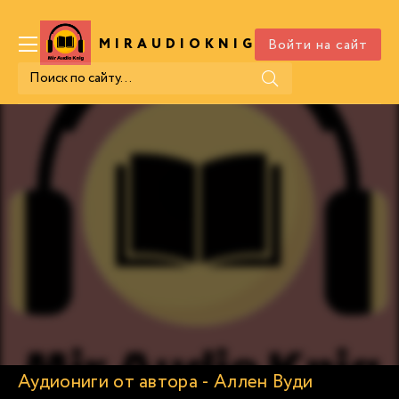
Войти на сайт
MIRAUDIOKNIG
.COM
Аудиониги от автора - Аллен Вуди