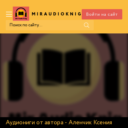
Войти на сайт
MIRAUDIOKNIG
.COM
Аудиониги от автора - Аленчик Ксения