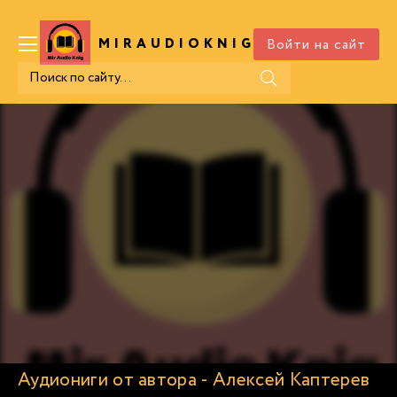
Войти на сайт
MIRAUDIOKNIG
.COM
Аудиониги от автора - Алексей Каптерев