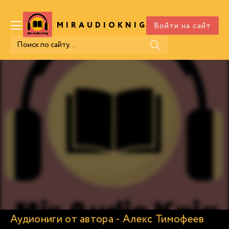
Войти на сайт
MIRAUDIOKNIG
.COM
Аудиониги от автора - Алекс Тимофеев