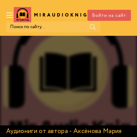
Войти на сайт
MIRAUDIOKNIG
.COM
Аудиониги от автора - Аксёнова Мария