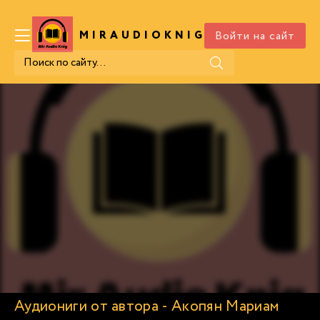
Войти на сайт
MIRAUDIOKNIG
.COM
Аудиониги от автора - Акопян Мариам