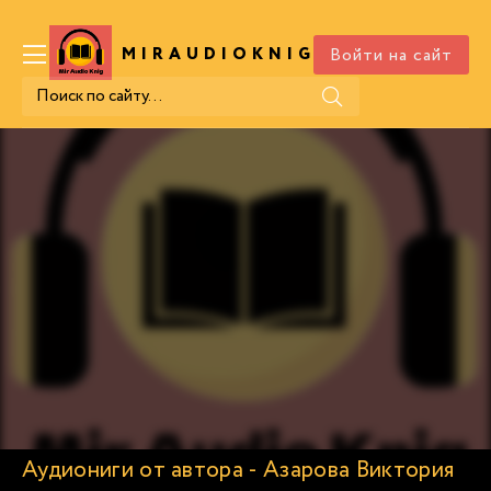
Войти на сайт
MIRAUDIOKNIG
.COM
Аудиониги от автора - Азарова Виктория