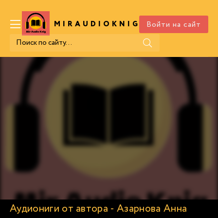
Войти на сайт
MIRAUDIOKNIG
.COM
Аудиониги от автора - Азарнова Анна