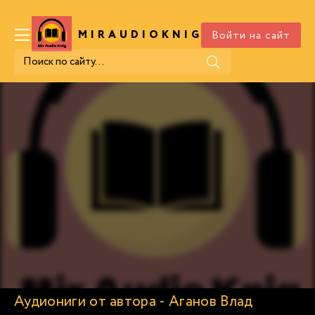
Войти на сайт
MIRAUDIOKNIG
.COM
Аудиониги от автора - Аганов Влад