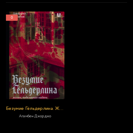
0
Безумие Гёльдерлина. Жизнь, поделенная надвое
Агамбен Джорджо