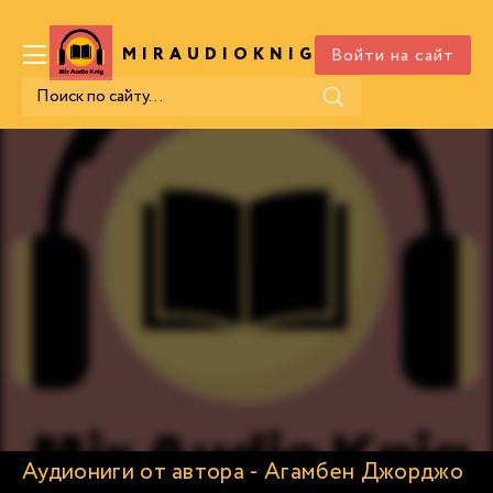
Войти на сайт
MIRAUDIOKNIG
.COM
Аудиониги от автора - Агамбен Джорджо