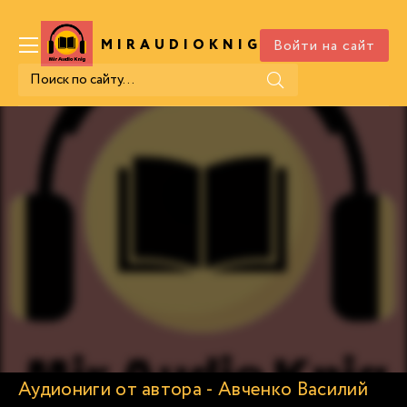
Войти на сайт
MIRAUDIOKNIG
.COM
Аудиониги от автора - Авченко Василий