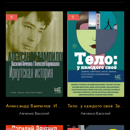
0
0
Александр Вампилов: Иркутская история
Тело: у каждого своё. Земное, смертное, нагое, верное в рассказах современных писателей »
Авченко Василий
Авченко Василий