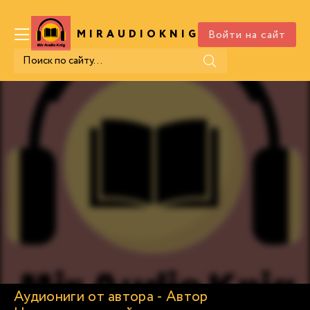
Войти на сайт
MIRAUDIOKNIG
.COM
Аудиониги от автора - Автор