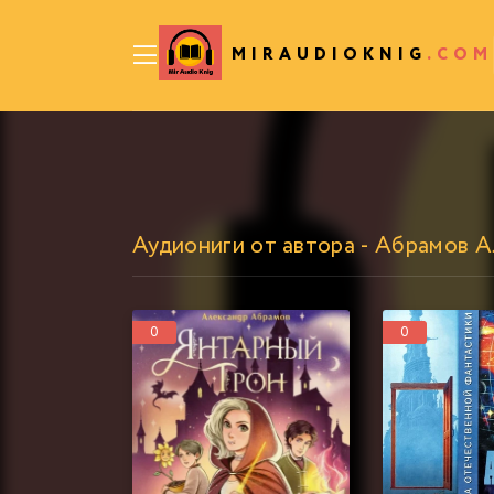
MIRAUDIOKNIG
.COM
Аудиониги от автора - Абрамов 
0
0