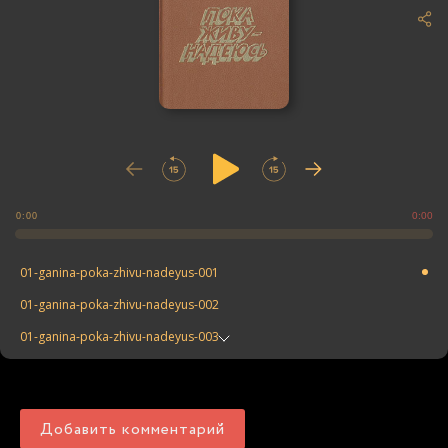
0:00
0:00
01-ganina-poka-zhivu-nadeyus-001
01-ganina-poka-zhivu-nadeyus-002
01-ganina-poka-zhivu-nadeyus-003
01-ganina-poka-zhivu-nadeyus-004
01-ganina-poka-zhivu-nadeyus-005
Добавить комментарий
01-ganina-poka-zhivu-nadeyus-006