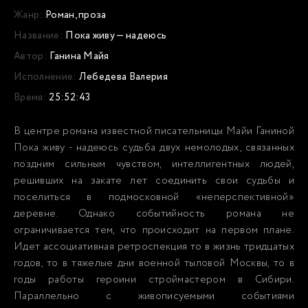
Жанр:
Роман, проза
Название:
Пока живу — надеюсь
Автор:
Ганина Майя
Исполнение:
Лебедева Валерия
Время:
25:52:43
В центре романа известной писательницы Майи Ганиной
Пока живу - надеюсь судьба двух немолодых, связанных
поздним сильным чувством, интеллигентных людей,
решивших на закате лет соединить свои судьбы и
поселиться в подмосковной «неперспективной»
деревне. Однако событийность романа не
ограничивается тем, что происходит на первом плане.
Идет ассоциативная ретроспекция то в жизнь тридцатых
годов, то в тяжелые дни военной тыловой Москвы, то в
годы работы героини строймастером в Сибири.
Параллельно с живописуемыми событиями