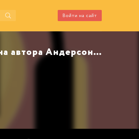
Войти на сайт
Аудиокнига Истоки постмодерна автора Андерсон Перри