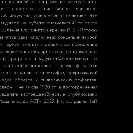
переломный этап в развитии культуры, а не
сти в прогрессе и масштабные социально-
об искусстве, философии и политике. Это
ландшафт на рубеже тысячелетий.Что такое
 мышления или симптом времени? В «Истоках
епилась одна из ключевых концепций второй
й термин и не как «тренд», а как проявление
за словом «постмодерн» стоит не только игра
рии, прогрессе и будущем.Фоном выступают
и переход капитализма в новую фазу. Эти
естких канонов, в философии, подрывающей
медиа, образов и символических эффектов.
дерн — не «мода 1980-х», а долговременная
ределять настоящее.(Впервые опубликовано
здательство АСТ», 2025. Иллюстрация: Jeff