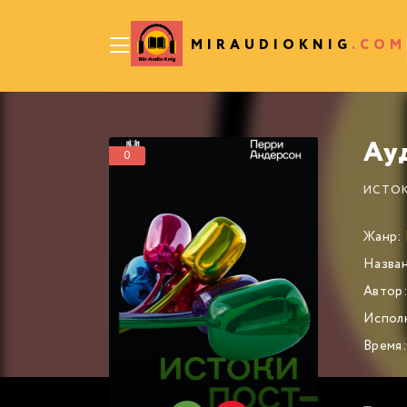
MIRAUDIOKNIG
.COM
0
ИСТОК
Жанр:
Назван
Автор
Испол
Время: