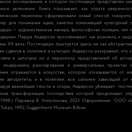
ьное исследование, в котором постмодерн представлен как 
нное увлечение. Книга показывает, как утрата уверенно
мические перемены сформировали новый способ говорить 
тир для понимания идеи, заметно изменившей культурный 
одерн — художественная манера, философская позиция, тип
одерна» Перри Андерсон прослеживает, как возникла и закр
ны XX века. Постмодерн трактуется здесь не как абстрактны
их сдвигов в политике и культуре. Андерсон раскрывает, что 
илями и цитатами, но и пересмотр представлений об исто
с модернизма, разочарование в универсальных проектах 
ения отражаются в искусстве, которое отказывается от ж
ие авторитеты, и в политике, все сильнее зависящей от 
ируя важнейшие тексты и споры, Андерсон убеждает: постмо
урная трансформация, последствия которой продолжают оп
, 1998.) Перевод В. Апполонова, 2023. Оформление: ООО «И
 Tulips, 1992, Guggenheim Museum Bilbao.