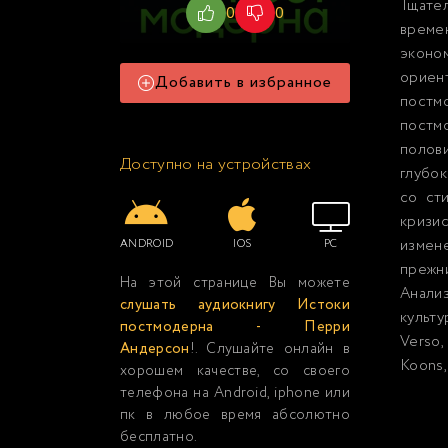
Тщател
0
0
време
эконо
ориен
Добавить в избранное
постм
постм
полови
Доступно на устройствах
глубок
со ст
кризи
измен
ANDROID
IOS
PC
прежн
На этой странице Вы можете
Анализ
слушать аудиокнигу Истоки
культ
постмодерна - Перри
Verso
Андерсон
!. Слушайте онлайн в
Koons,
хорошем качестве, со своего
телефона на Android, iphone или
пк в любое время абсолютно
бесплатно.