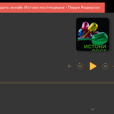
шать онлайн Истоки постмодерна - Перри Андерсон