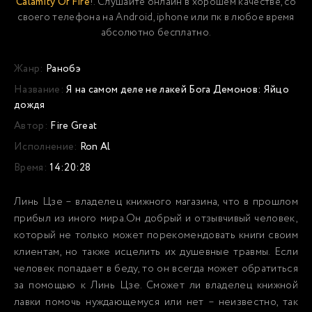
Calamity Of Fire
!. Слушайте онлайн в хорошем качестве, со
своего телефона на Android, iphone или пк в любое время
абсолютно бесплатно.
Жанр:
Ранобэ
Название:
Я на самом деле не лакей Бога Демонов: Яйцо
дождя
Автор:
Fire Great
Исполнение:
Ron Al
Время:
14:20:28
Линь Цзе – владелец книжного магазина, что в прошлом
прибыл из иного мира.Он добрый и отзывчивый человек,
который не только может порекомендовать книги своим
клиентам, но также исцелить их душевные травмы. Если
человек попадает в беду, то он всегда может обратиться
за помощью к Линь Цзе. Сможет ли владелец книжной
лавки помочь нуждающемуся или нет – неизвестно, так