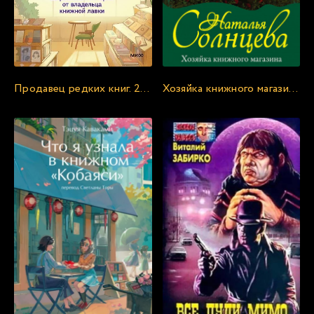
22
23
24
25
Продавец редких книг. 28 реальных историй от владельца книжной лавки - Сонгын Юн
Хозяйка книжного магазина - Наталья Солнцева
26
27
28
29
30
31
32
33
34
35