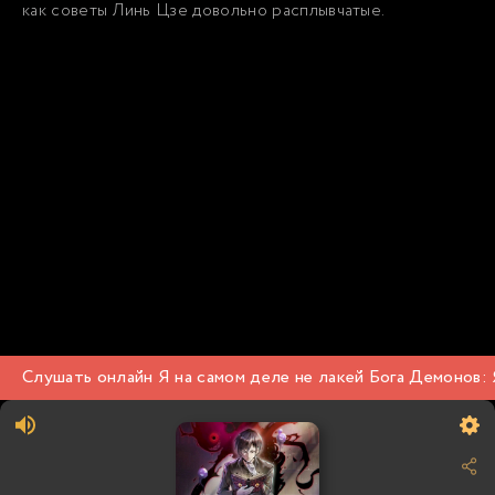
как советы Линь Цзе довольно расплывчатые.
Слушать онлайн Я на самом деле не лакей Бога Демонов: Я