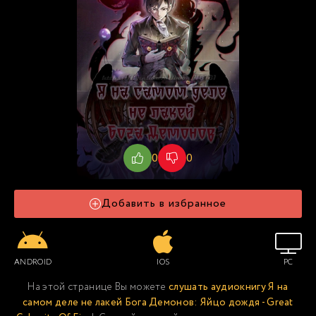
0
0
Добавить в избранное
ANDROID
IOS
PC
На этой странице Вы можете
слушать аудиокнигу Я на
самом деле не лакей Бога Демонов: Яйцо дождя - Great